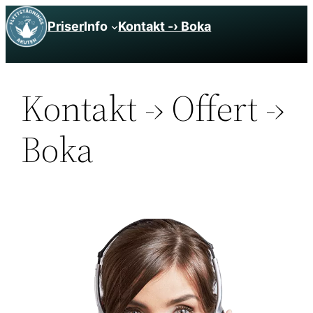
Hoppa
Priser
Info
Kontakt -› Boka
till
innehåll
Kontakt -› Offert -›
Boka