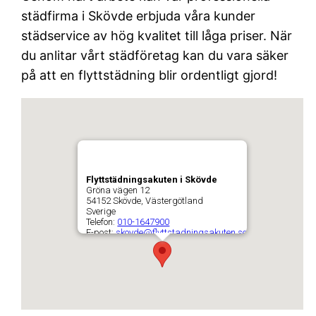
städfirma i Skövde erbjuda våra kunder
städservice av hög kvalitet till låga priser. När
du anlitar vårt städföretag kan du vara säker
på att en flyttstädning blir ordentligt gjord!
Flyttstädningsakuten i Skövde
Gröna vägen 12
54152
Skövde
,
Västergötland
Sverige
Telefon:
010-1647900
E-post:
skovde@flyttstadningsakuten.se
URL:
https://flyttstädskövde.se